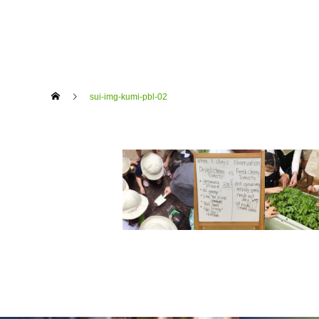
sui-img-kumi-pbl-02