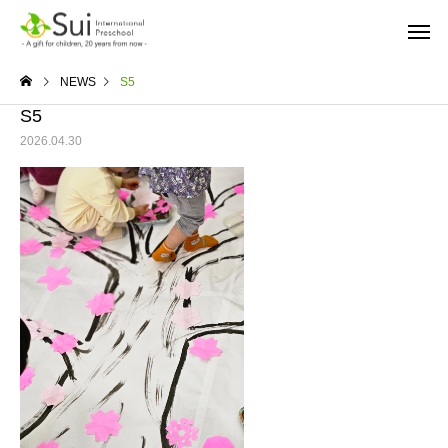
NEWS
S5
S5
2026.04.30