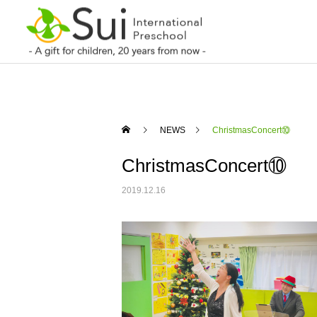
NEWS
ChristmasConcert⑩
ChristmasConcert⑩
2019.12.16